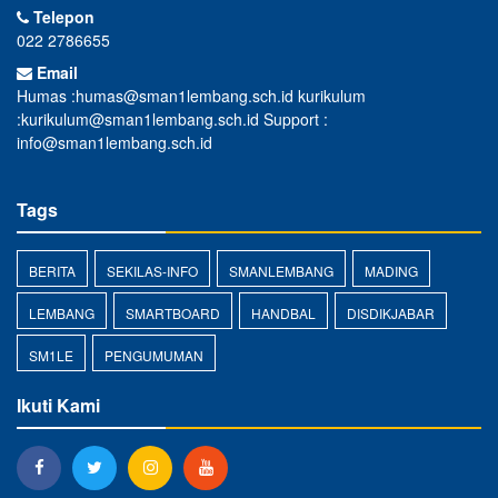
Telepon
022 2786655
Email
Humas :humas@sman1lembang.sch.id kurikulum
:kurikulum@sman1lembang.sch.id Support :
info@sman1lembang.sch.id
Tags
BERITA
SEKILAS-INFO
SMANLEMBANG
MADING
LEMBANG
SMARTBOARD
HANDBAL
DISDIKJABAR
SM1LE
PENGUMUMAN
Ikuti Kami