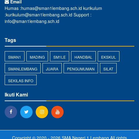
Email
Humas :humas@sman1lembang.sch.id kurikulum
:kurikulum@sman1lembang.sch.id Support :
info@sman1lembang.sch.id
Tags
SMAN1
MADING
SM1LE
HANDBAL
EKSKUL
SMANLEMBANG
JUARA
PENGUMUMAN
SILAT
SEKILAS INFO
Ikuti Kami
Copyright © 2020 - 2026
SMA Negeri 1 Lembang
All rights