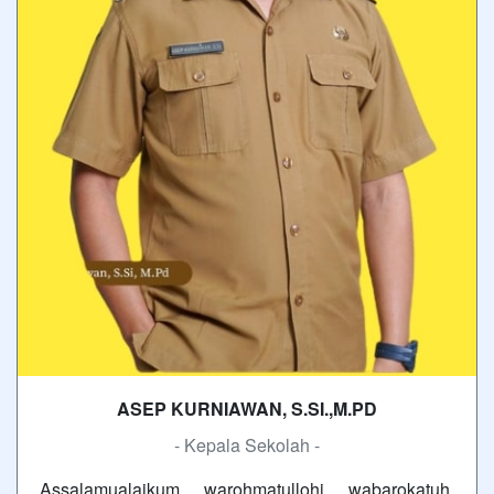
ASEP KURNIAWAN, S.SI.,M.PD
- Kepala Sekolah -
Assalamualaikum warohmatullohi wabarokatuh,