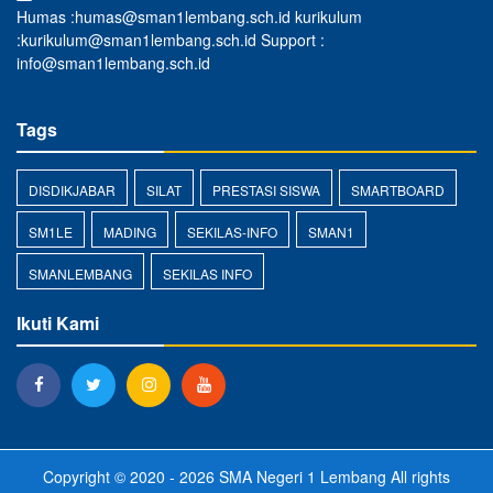
Humas :humas@sman1lembang.sch.id kurikulum
:kurikulum@sman1lembang.sch.id Support :
info@sman1lembang.sch.id
Tags
DISDIKJABAR
SILAT
PRESTASI SISWA
SMARTBOARD
SM1LE
MADING
SEKILAS-INFO
SMAN1
SMANLEMBANG
SEKILAS INFO
Ikuti Kami
Copyright © 2020 - 2026
SMA Negeri 1 Lembang
All rights