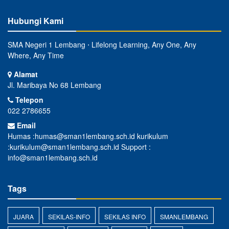
Hubungi Kami
SMA Negeri 1 Lembang ⋅ Lifelong Learning, Any One, Any
Where, Any Time
Alamat
Jl. Maribaya No 68 Lembang
Telepon
022 2786655
Email
Humas :humas@sman1lembang.sch.id kurikulum
:kurikulum@sman1lembang.sch.id Support :
info@sman1lembang.sch.id
Tags
JUARA
SEKILAS-INFO
SEKILAS INFO
SMANLEMBANG