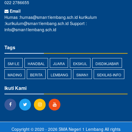
022 2786655
Email
Humas :humas@sman1lembang.sch.id kurikulum
:kurikulum@sman1lembang.sch.id Support :
info@sman1lembang.sch.id
Tags
SM1LE
HANDBAL
JUARA
EKSKUL
DISDIKJABAR
MADING
BERITA
LEMBANG
SMAN1
SEKILAS-INFO
Ikuti Kami
Copyright © 2020 - 2026
SMA Negeri 1 Lembang
All rights