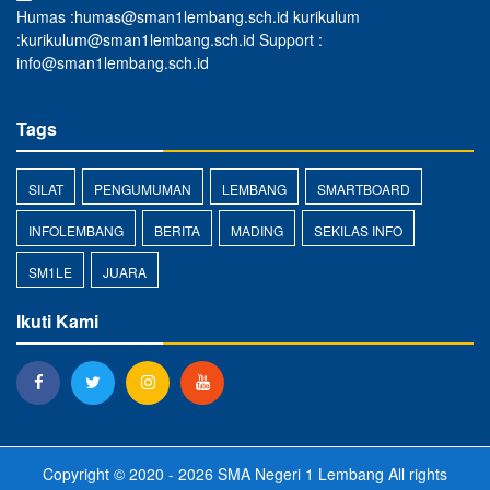
Humas :humas@sman1lembang.sch.id kurikulum
:kurikulum@sman1lembang.sch.id Support :
info@sman1lembang.sch.id
Tags
SILAT
PENGUMUMAN
LEMBANG
SMARTBOARD
INFOLEMBANG
BERITA
MADING
SEKILAS INFO
SM1LE
JUARA
Ikuti Kami
Copyright © 2020 - 2026
SMA Negeri 1 Lembang
All rights