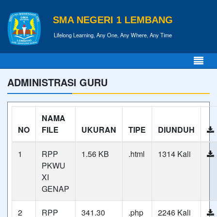
SMA NEGERI 1 LEMBANG
Lifelong Learning, Any One, Any Where, Any Time
ADMINISTRASI GURU
NAMA
NO
FILE
UKURAN
TIPE
DIUNDUH
1
RPP
1.56 KB
.html
1314 Kali
PKWU
XI
GENAP
2
RPP
341.30
.php
2246 Kali