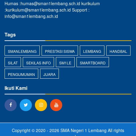
Humas :humas@sman1lembang.sch.id kurikulum
:kurikulum@sman1lembang.sch.id Support :
info@sman1lembang.sch.id
Tags
SMANLEMBANG
PRESTASI SISWA
LEMBANG
HANDBAL
SILAT
SEKILAS INFO
SM1LE
SMARTBOARD
PENGUMUMAN
JUARA
Ikuti Kami
Copyright © 2020 - 2026
SMA Negeri 1 Lembang
All rights