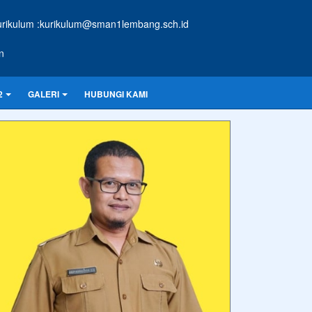
ikulum :kurikulum@sman1lembang.sch.id
n
2
GALERI
HUBUNGI KAMI