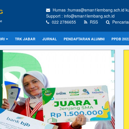
Humas :humas@sman1lembang.sch.id kur
G
Support : info@sman1lembang.sch.id
me
022 2786655
RSS
Pencaria
ORI
TRK JABAR
JURNAL
PENDAFTARAN ALUMNI
PPDB 202