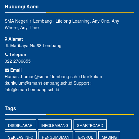
Hubungi Kami
SMA Negeri 1 Lembang ⋅ Lifelong Learning, Any One, Any
Where, Any Time
Alamat
Jl. Maribaya No 68 Lembang
Telepon
022 2786655
Email
Humas :humas@sman1lembang.sch.id kurikulum
:kurikulum@sman1lembang.sch.id Support :
info@sman1lembang.sch.id
Tags
DISDIKJABAR
INFOLEMBANG
SMARTBOARD
SEKILAS INFO
PENGUMUMAN
EKSKUL
MADING