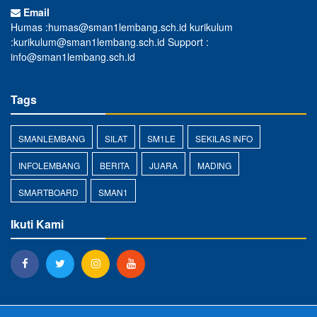
Email
Humas :humas@sman1lembang.sch.id kurikulum
:kurikulum@sman1lembang.sch.id Support :
info@sman1lembang.sch.id
Tags
SMANLEMBANG
SILAT
SM1LE
SEKILAS INFO
INFOLEMBANG
BERITA
JUARA
MADING
SMARTBOARD
SMAN1
Ikuti Kami