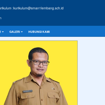
ikulum :kurikulum@sman1lembang.sch.id
n
2
GALERI
HUBUNGI KAMI