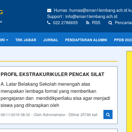
Humas :humas@sman1lembang.sch.id kur
G
Support : info@sman1lembang.sch.id
me
022 2786655
RSS
Pencaria
ORI
TRK JABAR
JURNAL
PENDAFTARAN ALUMNI
PPDB 202
PROFIL EKSTRAKURIKULER PENCAK SILAT
A. Latar Belakang Sekolah menengah atas
merupakan lembaga formal yang memberikan
pengajaran dan mendidikperilaku sisa agar menjadi
siswa yang diharapkan oleh
06/11/2019 08:30 - Oleh Administrator - Dilihat 25746 kali