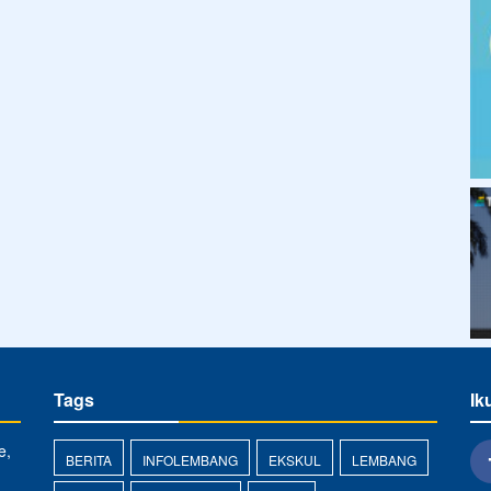
Tags
Ik
e,
BERITA
INFOLEMBANG
EKSKUL
LEMBANG